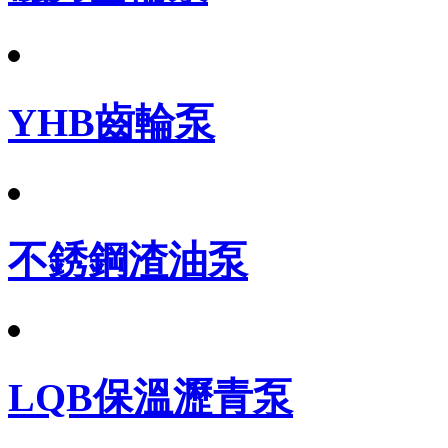
YHB齒輪泵
不銹鋼渣油泵
LQB保溫瀝青泵