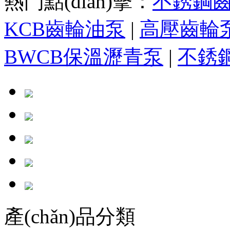
熱門點(diǎn)擊：
不銹鋼
KCB齒輪油泵
|
高壓齒輪
BWCB保溫瀝青泵
|
不銹
產(chǎn)品分類