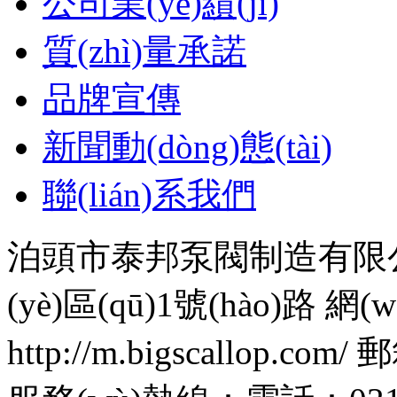
公司業(yè)績(jī)
質(zhì)量承諾
品牌宣傳
新聞動(dòng)態(tài)
聯(lián)系我們
泊頭市泰邦泵閥制造有限
(yè)區(qū)1號(hào)路 網(
http://m.bigscallop.com