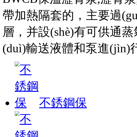
帶加熱隔套的，主要過(guò
層，并設(shè)有可供通蒸氣
(duì)輸送液體和泵進(jìn)
不銹鋼保