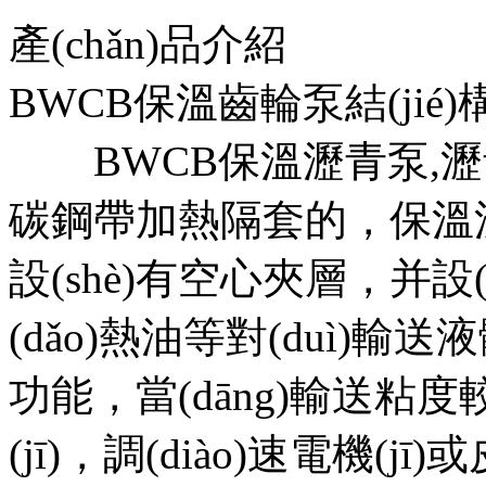
產(chǎn)品介紹
BWCB保溫齒輪泵結(jié)構
BWCB保溫瀝青泵,瀝
碳鋼帶加熱隔套的，保溫瀝
設(shè)有空心夾層，并
(dǎo)熱油等對(duì)輸送液
功能，當(dāng)輸送粘
(jī)，調(diào)速電