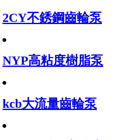
2CY不銹鋼齒輪泵
NYP高粘度樹脂泵
kcb大流量齒輪泵