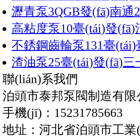
瀝青泵3QGB發(fā)南通23
高粘度泵10臺(tái)發(fā)
不銹鋼齒輪泵131臺(tái)臺
渣油泵25臺(tái)發(fā)
聯(lián)系我們
泊頭市泰邦泵閥制造有限
手機(jī)：15231785663
地址：河北省泊頭市工業(yè)