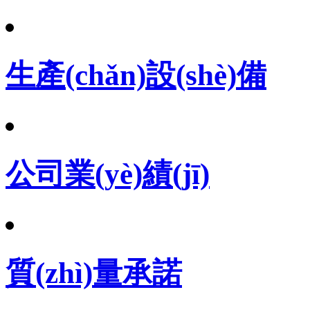
生產(chǎn)設(shè)備
公司業(yè)績(jī)
質(zhì)量承諾