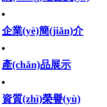
企業(yè)簡(jiǎn)介
產(chǎn)品展示
資質(zhì)榮譽(yù)