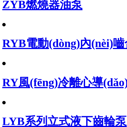
ZYB燃燒器油泵
RYB電動(dòng)內(nèi
RY風(fēng)冷離心導(dǎ
LYB系列立式液下齒輪泵